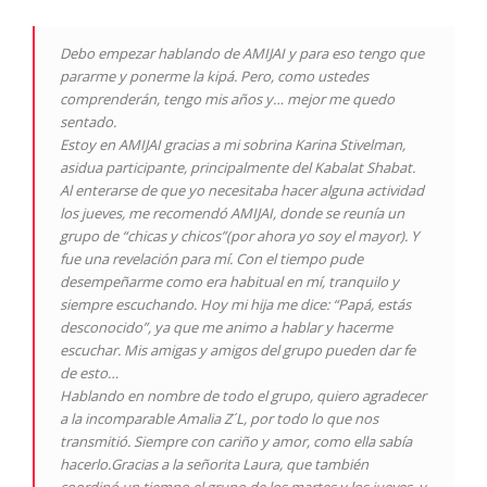
Debo empezar hablando de AMIJAI y para eso tengo que
pararme y ponerme la kipá. Pero, como ustedes
comprenderán, tengo mis años y… mejor me quedo
sentado.
Estoy en AMIJAI gracias a mi sobrina Karina Stivelman,
asidua participante, principalmente del Kabalat Shabat.
Al enterarse de que yo necesitaba hacer alguna actividad
los jueves, me recomendó AMIJAI, donde se reunía un
grupo de “chicas y chicos”(por ahora yo soy el mayor). Y
fue una revelación para mí. Con el tiempo pude
desempeñarme como era habitual en mí, tranquilo y
siempre escuchando. Hoy mi hija me dice: “Papá, estás
desconocido”, ya que me animo a hablar y hacerme
escuchar. Mis amigas y amigos del grupo pueden dar fe
de esto…
Hablando en nombre de todo el grupo, quiero agradecer
a la incomparable Amalia Z´L, por todo lo que nos
transmitió. Siempre con cariño y amor, como ella sabía
hacerlo.Gracias a la señorita Laura, que también