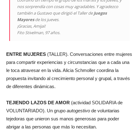
coordinó un tiempo el grupo de los martes y los jueves, y
nos sorprendía con cosas muy agradables. Y agradezco
también a Gustavo que dirigió el Taller de
Juegos
Mayores
de los jueves.
¡Gracias, Amijai!
Fito Stivelman, 97 años.
ENTRE MUJERES
(TALLER). Conversaciones entre mujeres
para compartir experiencias y circunstancias que a cada una
le toca atravesar en la vida. Alicia Schmoller coordina la
propuesta invitando al crecimiento personal y grupal, a través
de diferentes dinámicas.
TEJIENDO LAZOS DE AMOR
(actividad SOLIDARIA de
VOLUNTARIADO). Un grupo
autogestivo
de voluntarias
tejedoras que unieron sus manos generosas para poder
abrigar a las personas que más lo necesitan.