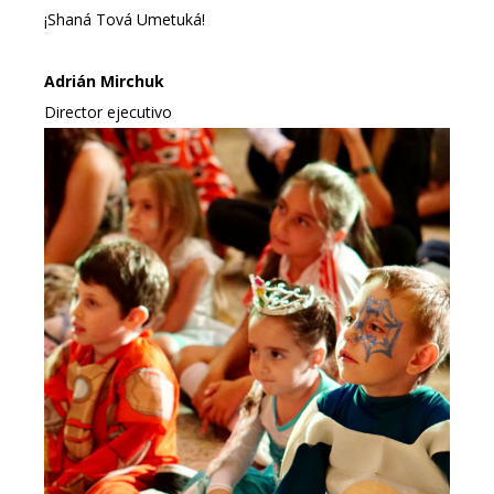
¡Shaná Tová Umetuká!
Adrián Mirchuk
Director ejecutivo