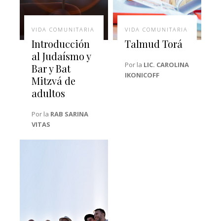
VIDA COMUNITARIA
VIDA COMUNITARIA
Introducción
Talmud Torá
al Judaísmo y
Por la
LIC. CAROLINA
Bar y Bat
IKONICOFF
Mitzvá de
adultos
Por la
RAB SARINA
VITAS