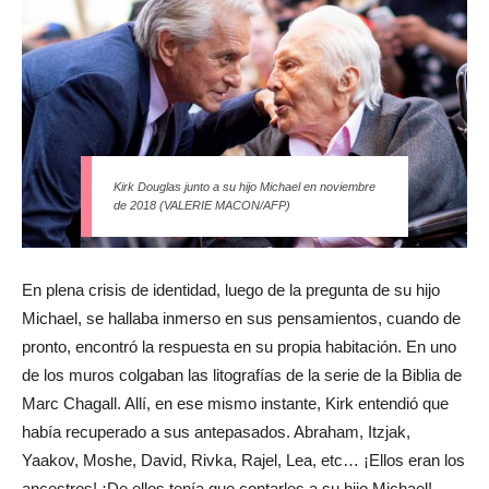
Kirk Douglas junto a su hijo Michael en noviembre
de 2018 (VALERIE MACON/AFP)
En plena crisis de identidad, luego de la pregunta de su hijo
Michael, se hallaba inmerso en sus pensamientos, cuando de
pronto, encontró la respuesta en su propia habitación. En uno
de los muros colgaban las litografías de la serie de la Biblia de
Marc Chagall. Allí, en ese mismo instante, Kirk entendió que
había recuperado a sus antepasados. Abraham, Itzjak,
Yaakov, Moshe, David, Rivka, Rajel, Lea, etc… ¡Ellos eran los
ancestros! ¡De ellos tenía que contarles a su hijo Michael!