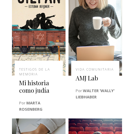
TESTIGOS DE LA
VIDA COMUNITARIA
MEMORIA
AMJ Lab
Mi historia
como judía
Por
WALTER 'WALLY'
LIEBHABER
Por
MARTA
ROSENBERG