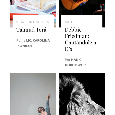
VIDA COMUNITARIA
ARTE
Talmud Torá
Debbie
Friedman:
Por la
LIC. CAROLINA
Cantándole a
IKONICOFF
D’s
Por
HANK
BORDOWITZ