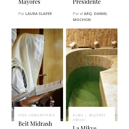
Mayores
Presidente
Por
LAURA SLAFER
Por el
ARQ. DANIEL
MOCHON
VIDA COMUNITARIA
ALMA | MUJERES
AMIJAI
Beit Midrash
La Mikve