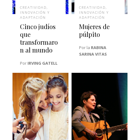
CREATIVIDAD,
CREATIVIDAD,
INNOVACIÓN Y
INNOVACIÓN Y
ADAPTACIÓN
ADAPTACIÓN
Cinco judíos
Mujeres de
que
púlpito
transformaro
Por la
RABINA
n al mundo
SARINA VITAS
Por
IRVING GATELL