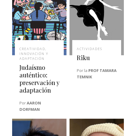
CREATIVIDAD,
ACTIVIDADES
INNOVACIÓN Y
Riku
ADAPTACIÓN
Judaísmo
Por la
PROF TAMARA
auténtico:
TEMNIK
preservación y
adaptación
Por
AARON
DORFMAN