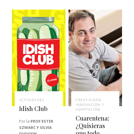
ACTIVIDADES
CREATIVIDAD,
INNOVACIÓN Y
Idish Club
ADAPTACIÓN
Cuarentena:
Por la
PROF ESTER
¿Quisieras
SZWARC Y SILVIA
que todo
DVOSKIN