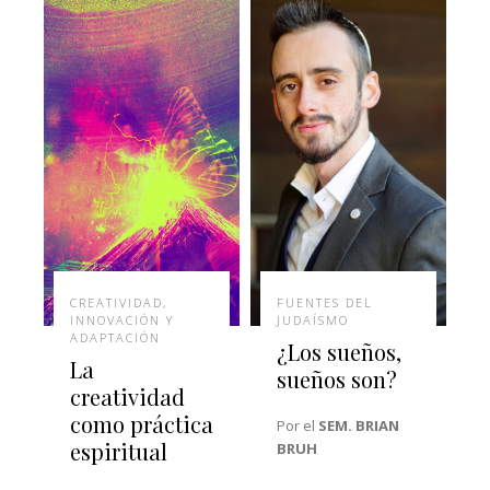
CREATIVIDAD,
FUENTES DEL
INNOVACIÓN Y
JUDAÍSMO
ADAPTACIÓN
¿Los sueños,
La
sueños son?
creatividad
como práctica
Por el
SEM. BRIAN
espiritual
BRUH