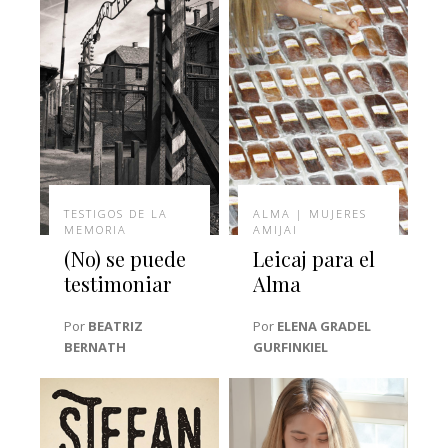
TESTIGOS DE LA
ALMA | MUJERES
MEMORIA
AMIJAI
(No) se puede
Leicaj para el
testimoniar
Alma
Por
BEATRIZ
Por
ELENA GRADEL
BERNATH
GURFINKIEL