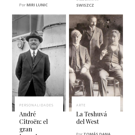
Por
MIRI LUNIC
SWISZCZ
PERSONALIDADES
ARTE
André
La Teshuvá
Citroën: el
del West
gran
Por
TOMÁS DANA