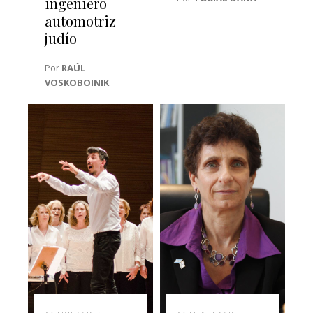
ingeniero
automotriz
judío
Por
RAÚL
VOSKOBOINIK‎