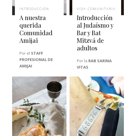
INTRODUCCIÓN
VIDA COMUNITARIA
A nuestra
Introducción
querida
al Judaísmo y
Comunidad
Bar y Bat
Amijai
Mitzvá de
adultos
Por el
STAFF
PROFESIONAL DE
Por la
RAB SARINA
AMIJAI
VITAS